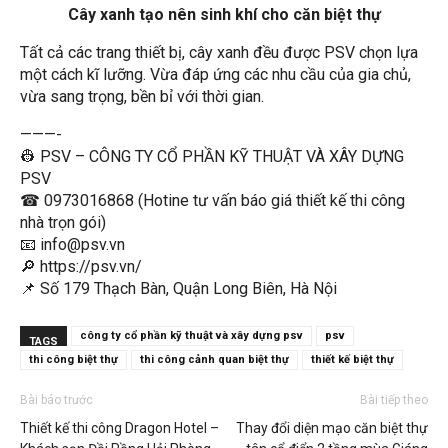
Cây xanh tạo nên sinh khí cho căn biệt thự
Tất cả các trang thiết bị, cây xanh đều được PSV chọn lựa
một cách kĩ lưỡng. Vừa đáp ứng các nhu cầu của gia chủ,
vừa sang trọng, bền bỉ với thời gian.
———-
👷 PSV – CÔNG TY CỔ PHẦN KỸ THUẬT VÀ XÂY DỰNG
PSV
☎ 0973016868 (Hotine tư vấn báo giá thiết kế thi công
nhà trọn gói)
📧 info@psv.vn
🔎 https://psv.vn/
📌 Số 179 Thạch Bàn, Quận Long Biên, Hà Nội
công ty cổ phần kỹ thuật và xây dựng psv
psv
TAGS
thi công biệt thự
thi công cảnh quan biệt thự
thiết kế biệt thự
Bài báo trước
Bài tiếp theo
Thiết kế thi công Dragon Hotel –
Thay đổi diện mạo căn biệt thự