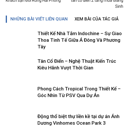
Khách sạn Đồi Rồng Hải Phòng
tân cổ điển 2 tầng mùa Giáng
Sinh
NHỮNG BÀI VIẾT LIÊN QUAN
XEM BÀI CỦA TÁC GIẢ
Thiết Kế Nhà Tắm Indochine – Sự Giao
Thoa Tinh Tế Giữa Á Đông Và Phương
Tây
Tân Cổ Điển – Nghệ Thuật Kiến Trúc
Kiêu Hãnh Vượt Thời Gian
Phong Cách Tropical Trong Thiết Kế –
Góc Nhìn Từ PSV Qua Dự Án
Động thổ biệt thự liền kề tại dự án Ánh
Dương Vinhomes Ocean Park 3