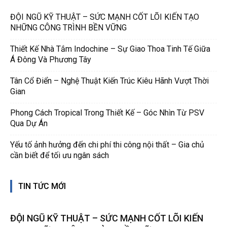
ĐỘI NGŨ KỸ THUẬT – SỨC MẠNH CỐT LÕI KIẾN TẠO
NHỮNG CÔNG TRÌNH BỀN VỮNG
Thiết Kế Nhà Tắm Indochine – Sự Giao Thoa Tinh Tế Giữa
Á Đông Và Phương Tây
Tân Cổ Điển – Nghệ Thuật Kiến Trúc Kiêu Hãnh Vượt Thời
Gian
Phong Cách Tropical Trong Thiết Kế – Góc Nhìn Từ PSV
Qua Dự Án
Yếu tố ảnh hưởng đến chi phí thi công nội thất – Gia chủ
cần biết để tối ưu ngân sách
TIN TỨC MỚI
ĐỘI NGŨ KỸ THUẬT – SỨC MẠNH CỐT LÕI KIẾN