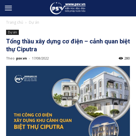
Trang chủ
Dự án
Dự án
Tổng thầu xây dựng cơ điện – cảnh quan biệt
thự Ciputra
Theo
psv.vn
-
17/08/2022
280