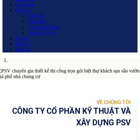
Giới thiệu
Dịch vụ
Thiết kế
Thi công
Tư vấn giám sát
Quản lý dự án
Dự án
Tin tức
Liên hệ
VỀ CHÚNG TÔI
CÔNG TY CỔ PHẦN KỸ THUẬT VÀ
XÂY DỰNG PSV